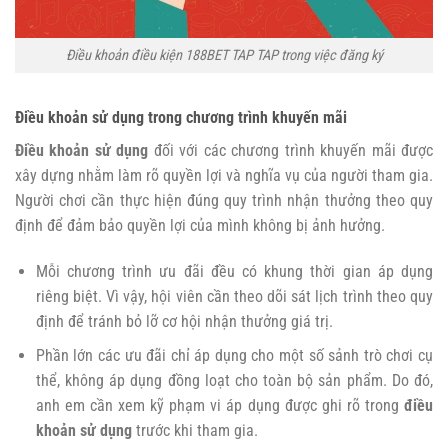
Điều khoản điều kiện 188BET TAP TAP trong việc đăng ký
Điều khoản sử dụng trong chương trình khuyến mãi
Điều khoản sử dụng
đối với các chương trình khuyến mãi được
xây dựng nhằm làm rõ quyền lợi và nghĩa vụ của người tham gia.
Người chơi cần thực hiện đúng quy trình nhận thưởng theo quy
định để đảm bảo quyền lợi của mình không bị ảnh hưởng.
Mỗi chương trình ưu đãi đều có khung thời gian áp dụng
riêng biệt. Vì vậy, hội viên cần theo dõi sát lịch trình theo quy
định để tránh bỏ lỡ cơ hội nhận thưởng giá trị.
Phần lớn các ưu đãi chỉ áp dụng cho một số sảnh trò chơi cụ
thể, không áp dụng đồng loạt cho toàn bộ sản phẩm. Do đó,
anh em cần xem kỹ phạm vi áp dụng được ghi rõ trong
điều
khoản sử dụng
trước khi tham gia.