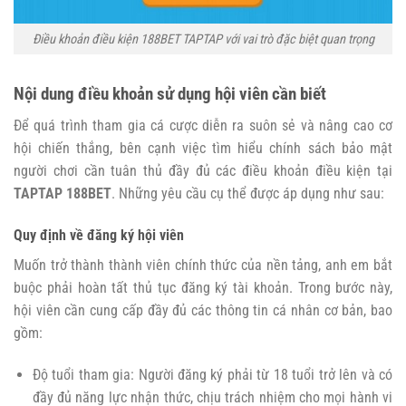
Điều khoản điều kiện 188BET TAPTAP với vai trò đặc biệt quan trọng
Nội dung điều khoản sử dụng hội viên cần biết
Để quá trình tham gia cá cược diễn ra suôn sẻ và nâng cao cơ
hội chiến thắng, bên cạnh việc tìm hiểu chính sách bảo mật
người chơi cần tuân thủ đầy đủ các điều khoản điều kiện tại
TAPTAP 188BET
. Những yêu cầu cụ thể được áp dụng như sau:
Quy định về đăng ký hội viên
Muốn trở thành thành viên chính thức của nền tảng, anh em bắt
buộc phải hoàn tất thủ tục đăng ký tài khoản. Trong bước này,
hội viên cần cung cấp đầy đủ các thông tin cá nhân cơ bản, bao
gồm:
Độ tuổi tham gia: Người đăng ký phải từ 18 tuổi trở lên và có
đầy đủ năng lực nhận thức, chịu trách nhiệm cho mọi hành vi