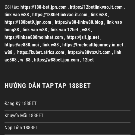
Đối tác:
https://188-bet.jpn.com
,
https://12betlinkvao.it.com
,
link vao w88
,
https://188betlinkvao.it.com
,
link w88
,
https://188bet9.jpn.com
,
https://w88-linkw88.blog
,
link vao
bong88
,
link vao w88
,
link vao 12bet
,
w88
,
https://linkae888moinhat.com
,
https://jsif.jp.net
,
https://ae888.moi
,
link w88
,
https://truehealthjourney.in.net
,
w88
,
https://kubet.africa.com
,
https://w88vtcv.it.com
,
link
ae888
,
w 88
,
https://w88bet.jpn.com
,
12bet
HƯỚNG DẪN TAPTAP 188BET
Đăng Ký 188BET
Khuyến Mãi 188BET
Nạp Tiền 188BET