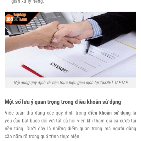
gian xử lý riêng.
Nội dung quy định về việc thực hiện giao dịch tại 188BET TAPTAP
Một số lưu ý quan trọng trong điều khoản sử dụng
Việc tuân thủ đúng các quy định trong
điều khoản sử dụng
là
yêu cầu bắt buộc đối với tất cả hội viên khi tham gia cá cược tại
nền tảng. Dưới đây là những điểm quan trọng mà người dùng
cần nắm rõ trong quá trình thực hiện .