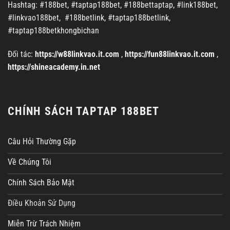
Hashtag: #188bet, #taptap188bet, #188bettaptap, #link188bet,
#linkvao188bet, #188betlink, #taptap188betlink,
#taptap188betkhongbichan
Đối tác:
https://w88linkvao.it.com
,
https://fun88linkvao.it.com
,
https://shineacademy.in.net
CHÍNH SÁCH TAPTAP 188BET
Câu Hỏi Thường Gặp
Về Chúng Tôi
Chính Sách Bảo Mật
Điều Khoản Sử Dụng
Miễn Trừ Trách Nhiệm