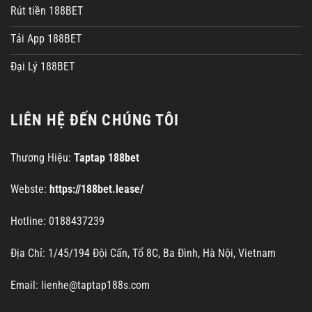
Rút tiền 188BET
Tải App 188BET
Đại Lý 188BET
LIÊN HỆ ĐẾN CHÚNG TÔI
Thương Hiệu:
Taptap
188bet
Webste:
https://188bet.lease/
Hotline: 0188437239
Địa Chỉ: 1/45/194 Đội Cấn, Tổ 8C, Ba Đình, Hà Nội, Vietnam
Email:
lienhe@taptap188s.com