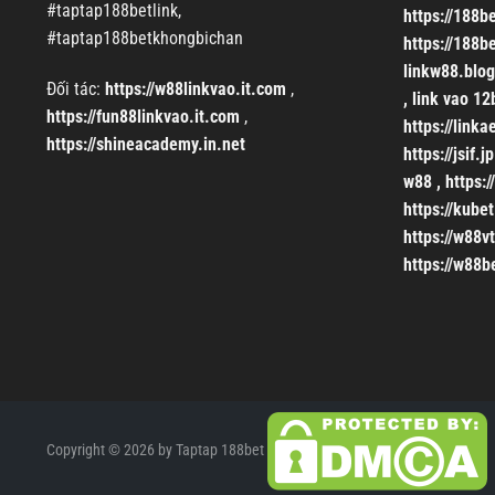
#taptap188betlink,
https://188b
#taptap188betkhongbichan
https://188b
linkw88.blog
Đối tác:
https://w88linkvao.it.com
,
,
link vao 12
https://fun88linkvao.it.com
,
https://link
https://shineacademy.in.net
https://jsif.j
w88
,
https:/
https://kube
https://w88v
https://w88b
Copyright © 2026 by Taptap 188bet