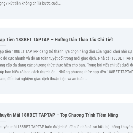
rọng? Rút tiền không chỉ là bước cuối…
ạp Tiền 188BET TAPTAP – Hướng Dẫn Thao Tác Chi Tiết
ạp tiền 188BET TAPTAP đang trở thành lựa chọn hàng đầu của người chơi nhờ sự ti
ốc độ cực nhanh và độ an toàn tuyệt đối trong mỗi giao dịch. Nhà cái 188BET TAP
ung cấp đa dạng các phương thức thực hiện cho bạn. Trong bài viết chi tiết dưới đ
iúp bạn hiểu rõ hơn cách thực hiện. Những phương thức nạp tiền 188BET TAPTA
ang đến trải nghiệm giao dịch thuận tiện và an toàn…
huyến Mãi 188BET TAPTAP – Top Chương Trình Tiềm Năng
huyến mãi 188BET TAPTAP luôn được biết đến là nhà cái sở hữu hệ thống khuyến