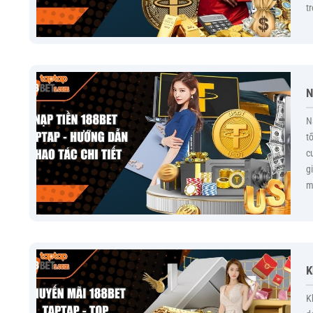
t
N
N
t
c
g
m
K
K