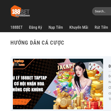
Chuyển
đến
nội
dung
188BET
Đăng Ký
Nạp Tiền
Khuyến Mãi
Rút Tiền
HƯỚNG DẪN CÁ CƯỢC
Đ
Đ
n
C
c
1