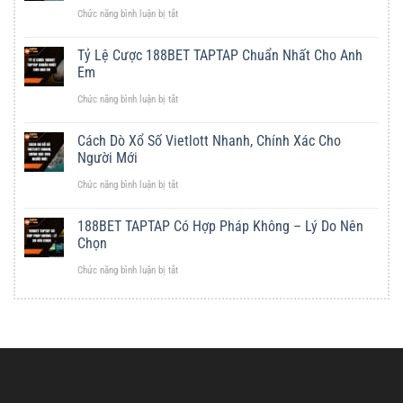
–
cược
ở
Chức năng bình luận bị tắt
Đầu
Đơn
Cách
188BET
Xổ
Tỷ Lệ Cược 188BET TAPTAP Chuẩn Nhất Cho Anh
Giản
Lấy
TAPTAP
Số
Em
Lại
bất
Mega
ở
Chức năng bình luận bị tắt
Dễ
bại
Millions
Tỷ
Cách Dò Xổ Số Vietlott Nhanh, Chính Xác Cho
Dàng
cho
Là
Lệ
Người Mới
anh
Gì
Cược
ở
Chức năng bình luận bị tắt
em
Và
188BET
Cách
188BET TAPTAP Có Hợp Pháp Không – Lý Do Nên
tân
Cách
TAPTAP
Dò
Chọn
binh
Chơi
Chuẩn
Xổ
ở
Chức năng bình luận bị tắt
Khó
Nhất
Số
188BET
Không?
Cho
Vietlott
TAPTAP
Anh
Nhanh,
Có
Em
Chính
Hợp
Xác