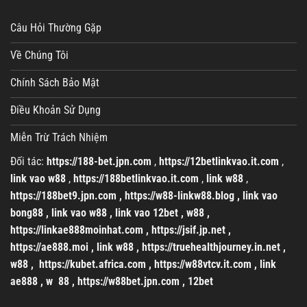
Câu Hỏi Thường Gặp
Về Chúng Tôi
Chính Sách Bảo Mật
Điều Khoản Sử Dụng
Miễn Trừ Trách Nhiệm
Đối tác:
https://188-bet.jpn.com
,
https://12betlinkvao.it.com
,
link vao w88
,
https://188betlinkvao.it.com
,
link w88
,
https://188bet9.jpn.com
,
https://w88-linkw88.blog
,
link vao
bong88
,
link vao w88
,
link vao 12bet
,
w88
,
https://linkae888moinhat.com
,
https://jsif.jp.net
,
https://ae888.moi
,
link w88
,
https://truehealthjourney.in.net
,
w88
,
https://kubet.africa.com
,
https://w88vtcv.it.com
,
link
ae888
,
w 88
,
https://w88bet.jpn.com
,
12bet