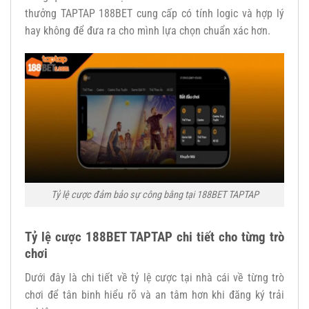
thưởng TAPTAP 188BET cung cấp có tính logic và hợp lý
hay không để đưa ra cho mình lựa chọn chuẩn xác hơn.
Tỷ lệ cược đảm bảo sự công bằng tại 188BET TAPTAP
Tỷ lệ cược 188BET TAPTAP chi tiết cho từng trò
chơi
Dưới đây là chi tiết về tỷ lệ cược tại nhà cái về từng trò
chơi để tân binh hiểu rõ và an tâm hơn khi đăng ký trải