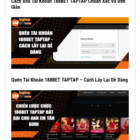
Cách Xóa Tài Khoản 188BET TAPTAP Chuẩn Xác Và Đơn
Giản
Quên Tài Khoản 188BET TAPTAP – Cách Lấy Lại Dễ Dàng