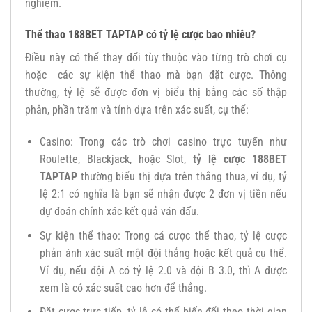
nghiệm.
Thể thao 188BET TAPTAP có tỷ lệ cược bao nhiêu?
Điều này có thể thay đổi tùy thuộc vào từng trò chơi cụ
hoặc các sự kiện thể thao mà bạn đặt cược. Thông
thường, tỷ lệ sẽ được đơn vị biểu thị bằng các số thập
phân, phần trăm và tính dựa trên xác suất, cụ thể:
Casino: Trong các trò chơi casino trực tuyến như
Roulette, Blackjack, hoặc Slot,
tỷ lệ cược 188BET
TAPTAP
thường biểu thị dựa trên thắng thua, ví dụ, tỷ
lệ 2:1 có nghĩa là bạn sẽ nhận được 2 đơn vị tiền nếu
dự đoán chính xác kết quả ván đấu.
Sự kiện thể thao: Trong cá cược thể thao, tỷ lệ cược
phản ánh xác suất một đội thắng hoặc kết quả cụ thể.
Ví dụ, nếu đội A có tỷ lệ 2.0 và đội B 3.0, thì A được
xem là có xác suất cao hơn để thắng.
Đặt cược trực tiếp, tỷ lệ có thể biến đổi theo thời gian