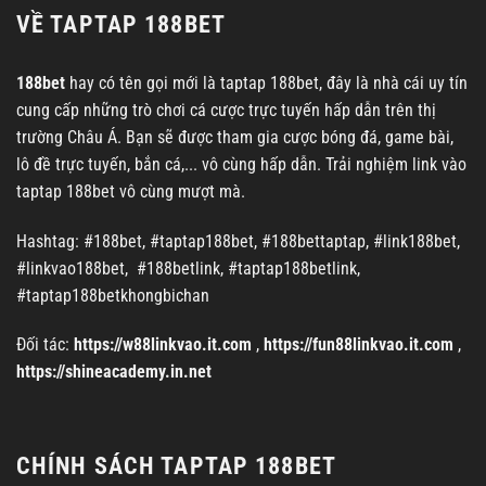
Pháp
VỀ TAPTAP 188BET
Cho
Không
Người
–
188bet
hay có tên gọi mới là taptap 188bet, đây là nhà cái uy tín
Mới
Lý
cung cấp những trò chơi cá cược trực tuyến hấp dẫn trên thị
Do
trường Châu Á. Bạn sẽ được tham gia cược bóng đá, game bài,
lô đề trực tuyến, bắn cá,... vô cùng hấp dẫn. Trải nghiệm link vào
Nên
taptap 188bet vô cùng mượt mà.
Chọn
Hashtag: #188bet, #taptap188bet, #188bettaptap, #link188bet,
#linkvao188bet, #188betlink, #taptap188betlink,
#taptap188betkhongbichan
Đối tác:
https://w88linkvao.it.com
,
https://fun88linkvao.it.com
,
https://shineacademy.in.net
CHÍNH SÁCH TAPTAP 188BET