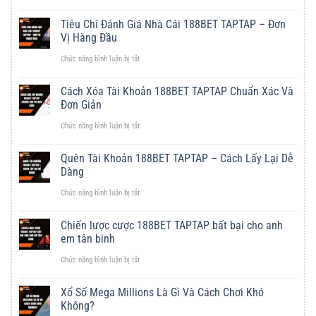
Lỗi
188BET
Tiêu Chí Đánh Giá Nhà Cái 188BET TAPTAP – Đơn
Thường
TAPTAP
Vị Hàng Đầu
Gặp
Có
ở
Chức năng bình luận bị tắt
Khi
Bịp
Tiêu
Cách Xóa Tài Khoản 188BET TAPTAP Chuẩn Xác Và
Chơi
Không
Chí
Đơn Giản
188BET
–
Đánh
ở
Chức năng bình luận bị tắt
TAPTAP
Giải
Giá
Cách
Quên Tài Khoản 188BET TAPTAP – Cách Lấy Lại Dễ
Đáp
Nhà
Xóa
Dàng
Thắc
Cái
Tài
ở
Chức năng bình luận bị tắt
Mắc
188BET
Khoản
Quên
Chiến lược cược 188BET TAPTAP bất bại cho anh
Cho
TAPTAP
188BET
Tài
em tân binh
Thành
–
TAPTAP
Khoản
ở
Chức năng bình luận bị tắt
Viên
Đơn
Chuẩn
188BET
Chiến
Xổ Số Mega Millions Là Gì Và Cách Chơi Khó
Vị
Xác
TAPTAP
lược
Không?
Hàng
Và