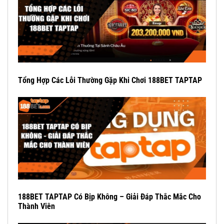
Tổng Hợp Các Lỗi Thường Gặp Khi Chơi 188BET TAPTAP
188BET TAPTAP Có Bịp Không – Giải Đáp Thắc Mắc Cho
Thành Viên