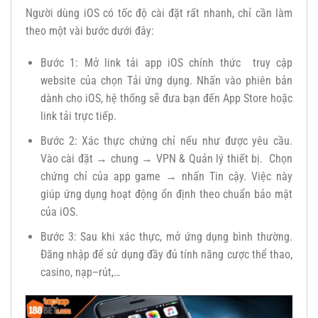
Người dùng iOS có tốc độ cài đặt rất nhanh, chỉ cần làm
theo một vài bước dưới đây:
Bước 1: Mở link tải app iOS chính thức truy cập
website của chọn Tải ứng dụng. Nhấn vào phiên bản
dành cho iOS, hệ thống sẽ đưa bạn đến App Store hoặc
link tải trực tiếp.
Bước 2: Xác thực chứng chỉ nếu như được yêu cầu.
Vào cài đặt → chung → VPN & Quản lý thiết bị. Chọn
chứng chỉ của app game → nhấn Tin cậy. Việc này
giúp ứng dụng hoạt động ổn định theo chuẩn bảo mật
của iOS.
Bước 3: Sau khi xác thực, mở ứng dụng bình thường.
Đăng nhập để sử dụng đầy đủ tính năng cược thể thao,
casino, nạp–rút,…