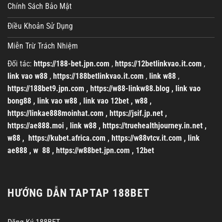
Chính Sách Bảo Mật
Điều Khoản Sử Dụng
Miễn Trừ Trách Nhiệm
Đối tác:
https://188-bet.jpn.com
,
https://12betlinkvao.it.com
,
link vao w88
,
https://188betlinkvao.it.com
,
link w88
,
https://188bet9.jpn.com
,
https://w88-linkw88.blog
,
link vao
bong88
,
link vao w88
,
link vao 12bet
,
w88
,
https://linkae888moinhat.com
,
https://jsif.jp.net
,
https://ae888.moi
,
link w88
,
https://truehealthjourney.in.net
,
w88
,
https://kubet.africa.com
,
https://w88vtcv.it.com
,
link
ae888
,
w 88
,
https://w88bet.jpn.com
,
12bet
HƯỚNG DẪN TAPTAP 188BET