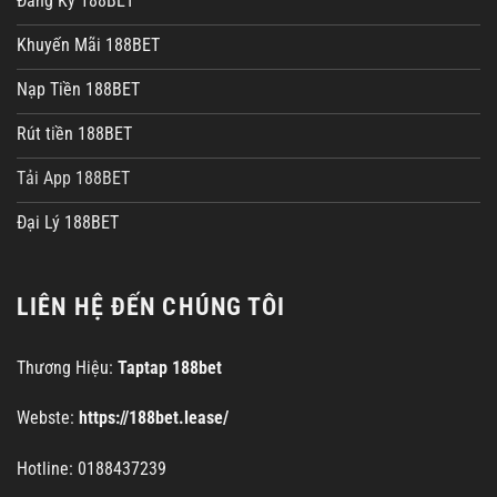
Đăng Ký 188BET
Khuyến Mãi 188BET
Nạp Tiền 188BET
Rút tiền 188BET
Tải App 188BET
Đại Lý 188BET
LIÊN HỆ ĐẾN CHÚNG TÔI
Thương Hiệu:
Taptap
188bet
Webste:
https://188bet.lease/
Hotline: 0188437239