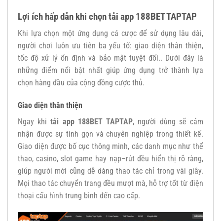
Lợi ích hấp dẫn khi chọn tải app 188BET TAPTAP
Khi lựa chọn một ứng dụng cá cược để sử dụng lâu dài,
người chơi luôn ưu tiên ba yếu tố: giao diện thân thiện,
tốc độ xử lý ổn định và bảo mật tuyệt đối.. Dưới đây là
những điểm nổi bật nhất giúp ứng dụng trở thành lựa
chọn hàng đầu của cộng đồng cược thủ.
Giao diện thân thiện
Ngay khi
tải app 188BET TAPTAP
, người dùng sẽ cảm
nhận được sự tinh gọn và chuyên nghiệp trong thiết kế.
Giao diện được bố cục thông minh, các danh mục như thể
thao, casino, slot game hay nạp–rút đều hiển thị rõ ràng,
giúp người mới cũng dễ dàng thao tác chỉ trong vài giây.
Mọi thao tác chuyển trang đều mượt mà, hỗ trợ tốt từ điện
thoại cấu hình trung bình đến cao cấp.