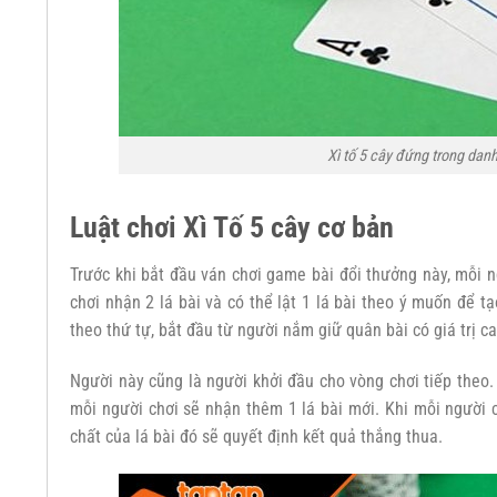
Xì tố 5 cây đứng trong danh
Luật chơi Xì Tố 5 cây cơ bản
Trước khi bắt đầu ván chơi game bài đổi thưởng này, mỗi ng
chơi nhận 2 lá bài và có thể lật 1 lá bài theo ý muốn để t
theo thứ tự, bắt đầu từ người nắm giữ quân bài có giá trị c
Người này cũng là người khởi đầu cho vòng chơi tiếp theo.
mỗi người chơi sẽ nhận thêm 1 lá bài mới. Khi mỗi người ch
chất của lá bài đó sẽ quyết định kết quả thắng thua.