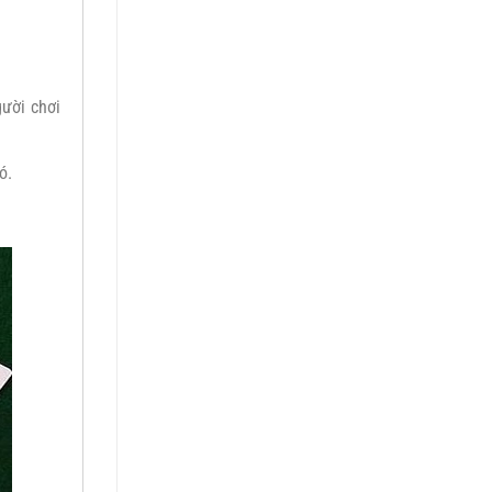
ười chơi
ó.