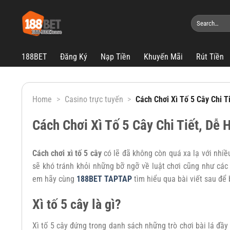
Chuyển
đến
nội
dung
188BET
Đăng Ký
Nạp Tiền
Khuyến Mãi
Rút Tiền
Home
>
Casino trực tuyến
>
Cách Chơi Xì Tố 5 Cây Chi T
Cách Chơi Xì Tố 5 Cây Chi Tiết, Dễ 
Cách chơi xì tố 5 cây
có lẽ đã không còn quá xa lạ với nhiề
sẽ khó tránh khỏi những bỡ ngỡ về luật chơi cũng như các
em hãy cùng
188BET TAPTAP
tìm hiểu qua bài viết sau để 
Xì tố 5 cây là gì?
Xì tố 5 cây đứng trong danh sách những trò chơi bài lá đầy