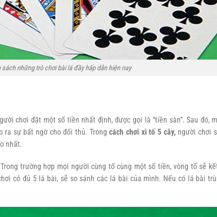
 sách những trò chơi bài lá đầy hấp dẫn hiện nay
ười chơi đặt một số tiền nhất định, được gọi là “tiền sàn”. Sau đó, 
ạo ra sự bất ngờ cho đối thủ. Trong
cách chơi xì tố 5 cây,
người chơi s
ao nhất.
 Trong trường hợp mọi người cùng tố cùng một số tiền, vòng tố sẽ kế
ơi có đủ 5 lá bài, sẽ so sánh các lá bài của mình. Nếu có lá bài tr