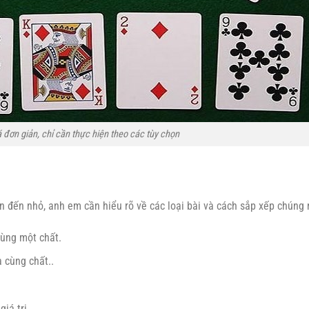
 đơn giản, chỉ cần thực hiện theo các tùy chọn
ớn đến nhỏ, anh em cần hiểu rõ về các loại bài và cách sắp xếp chúng
cùng một chất.
à cùng chất..
giá trị.