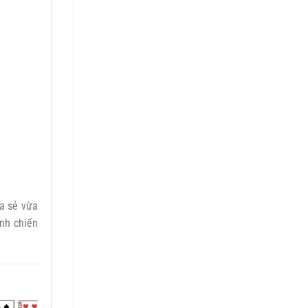
a sẻ vừa
nh chiến