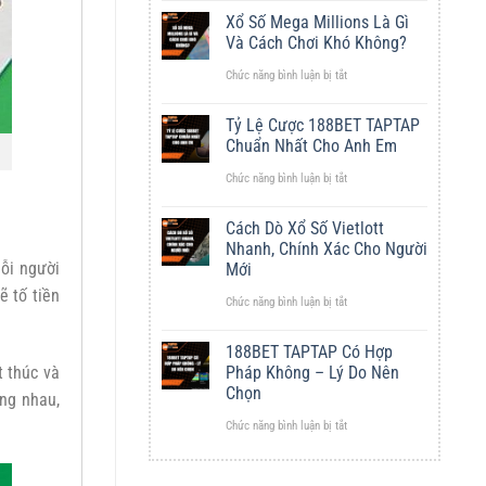
Chiến
TAPTAP
Và
Xổ Số Mega Millions Là Gì
Đầu
lược
Và Cách Chơi Khó Không?
–
Đơn
cược
ở
Chức năng bình luận bị tắt
Cách
Giản
188BET
Xổ
Lấy
Tỷ Lệ Cược 188BET TAPTAP
TAPTAP
Số
Lại
Chuẩn Nhất Cho Anh Em
bất
Mega
Dễ
ở
Chức năng bình luận bị tắt
bại
Millions
Dàng
Tỷ
Cách Dò Xổ Số Vietlott
cho
Là
Lệ
Nhanh, Chính Xác Cho Người
anh
mỗi người
Mới
Gì
Cược
ẽ tố tiền
em
ở
Chức năng bình luận bị tắt
Và
188BET
tân
Cách
Cách
TAPTAP
188BET TAPTAP Có Hợp
binh
Dò
Chơi
Pháp Không – Lý Do Nên
t thúc và
Chuẩn
Chọn
ùng nhau,
Xổ
Khó
Nhất
ở
Chức năng bình luận bị tắt
Số
Không?
Cho
188BET
Vietlott
Anh