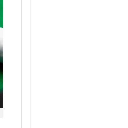
TAPTAP
Nhanh,
Em
Có
Chính
Hợp
Xác
Pháp
Cho
Không
Người
–
Mới
Lý
Do
Nên
Chọn