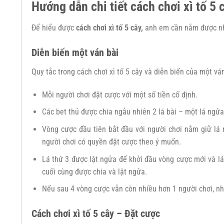
Hướng dẫn chi tiết cách chơi xì tố 5 
Để hiểu được
cách chơi xì tố 5 cây,
anh em cần nắm được nh
Diễn biến một ván bài
Quy tắc trong cách chơi xì tố 5 cây và diễn biến của một vá
Mỗi người chơi đặt cược với một số tiền cố định.
Các bet thủ được chia ngẫu nhiên 2 lá bài – một lá ngửa
Vòng cược đầu tiên bắt đầu với người chơi nắm giữ lá 
người chơi có quyền đặt cược theo ý muốn.
Lá thứ 3 được lật ngửa để khởi đầu vòng cược mới và lá 
cuối cùng được chia và lật ngửa.
Nếu sau 4 vòng cược vẫn còn nhiều hơn 1 người chơi, nhữ
Cách chơi xì tố 5 cây – Đặt cược