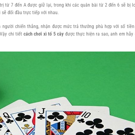
trị từ 7 đến A được giữ lại, trong khi các quân bài từ 2 đến 6 sẽ bị l
 sẽ đối đầu trực tiếp với nhau.
nh người chiến thắng, nhận được mức trả thưởng phù hợp với số tiề
Vậy chi tiết
cách chơi xì tố 5 cây
được thực hiện ra sao, anh em hãy