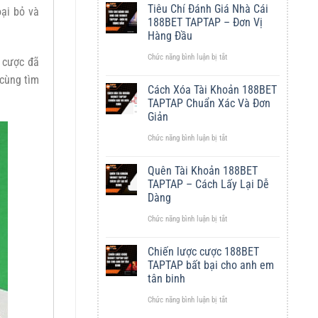
Thường
Tiêu Chí Đánh Giá Nhà Cái
oại bỏ và
TAPTAP
188BET TAPTAP – Đơn Vị
Gặp
Hàng Đầu
Có
Khi
ở
Chức năng bình luận bị tắt
n cược đã
Bịp
Chơi
Tiêu
 cùng tìm
Không
188BET
Cách Xóa Tài Khoản 188BET
Chí
TAPTAP Chuẩn Xác Và Đơn
–
TAPTAP
Giản
Đánh
Giải
ở
Chức năng bình luận bị tắt
Giá
Đáp
Cách
Nhà
Thắc
Quên Tài Khoản 188BET
Xóa
TAPTAP – Cách Lấy Lại Dễ
Cái
Mắc
Dàng
Tài
188BET
Cho
ở
Chức năng bình luận bị tắt
Khoản
TAPTAP
Thành
Quên
188BET
–
Chiến lược cược 188BET
Viên
Tài
TAPTAP bất bại cho anh em
TAPTAP
Đơn
tân binh
Khoản
Chuẩn
Vị
ở
Chức năng bình luận bị tắt
188BET
Xác
Hàng