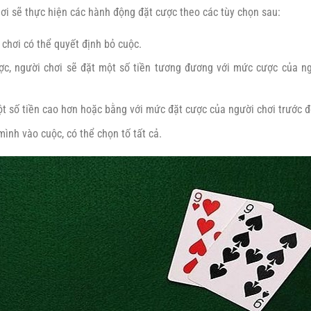
chơi sẽ thực hiện các hành động đặt cược theo các tùy chọn sau:
chơi có thể quyết định bỏ cuộc.
ợc, người chơi sẽ đặt một số tiền tương đương với mức cược của ng
ột số tiền cao hơn hoặc bằng với mức đặt cược của người chơi trước đ
ình vào cuộc, có thể chọn tố tất cả.