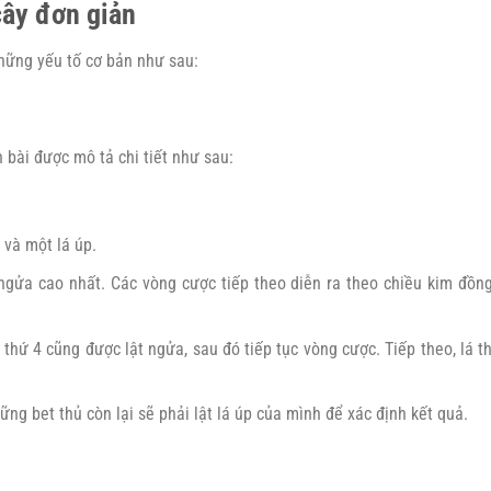
cây đơn giản
ững yếu tố cơ bản như sau:
n bài được mô tả chi tiết như sau:
 và một lá úp.
ngửa cao nhất. Các vòng cược tiếp theo diễn ra theo chiều kim đồn
thứ 4 cũng được lật ngửa, sau đó tiếp tục vòng cược. Tiếp theo, lá th
ng bet thủ còn lại sẽ phải lật lá úp của mình để xác định kết quả.