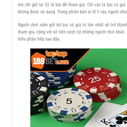
mà chỉ giữ lại 32 lá bài để tham gia. Chỉ các lá bài có giá 
không được sử dụng. Trong phiên bản xì tố 5 cây, người chơi
Người chơi nắm giữ bộ bài có giá trị lớn nhất sẽ trở thà
tham gia, cộng với số tiền cược từ những người chơi khác. 
hiểu phần tiếp sau đây.