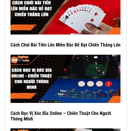
Cách Chơi Bài Tiến Lên Miền Bắc Để Đạt Chiến Thắng Lớn
Cách Đọc Vị Xóc Đĩa Online – Chiến Thuật Cho Người
Thông Minh